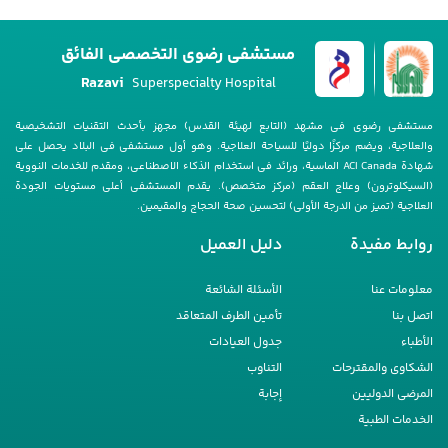
مستشفى رضوي التخصصي الفائق
Razavi
Superspecialty Hospital
مستشفى رضوی فی مشهد (التابع لهیئة القدس) مجهز بأحدث التقنیات التشخیصیة
والعلاجیة، ویضم مرکزًا دولیًا للسیاحة العلاجیة. وهو أول مستشفى فی البلاد یحصل على
شهادة ACI Canada الماسیة، ورائد فی استخدام الذکاء الاصطناعی، ومقدم للخدمات النوویة
(السیکلوترون) وعلاج العقم (مرکز متخصص). یقدم المستشفى أعلى مستویات الجودة
العلاجیة (تمیز من الدرجة الأولى) لتحسین صحة الحجاج والمقیمین.
روابط مفيدة
دليل العمیل
معلومات عنا
الأسئلة الشائعة
اتصل بنا
تأمین الطرف المتعاقد
الأطباء
جدول العیادات
الشکاوى والمقترحات
التناوب
المرضى الدولیین
إجابة
الخدمات الطبیة