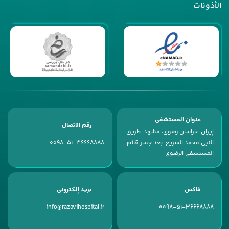
الأذونات
عنوان المستشفى
رقم الاتصال
إیران، خراسان رضوی، مشهد، طریق
النبی محمد السریع، بعد جسر قائم،
0098-51-36668888
المستشفى الرضوی
فاكس
بريد إلكتروني
info@razavihospital.ir
0098-51-36668888