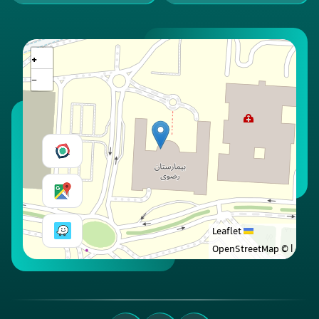
+
−
Leaflet
© OpenStreetMap
|