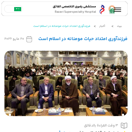
مستشفى رضوي التخصصي الفائق
Razavi Superspecialty Hospital
بيت
أخبار
فرزندآوری امتداد حیات مومنانه در اسلام است
فرزندآوری امتداد حیات مومنانه در اسلام است
20 مايو 2026
3 وقت القراءة بالدقائق