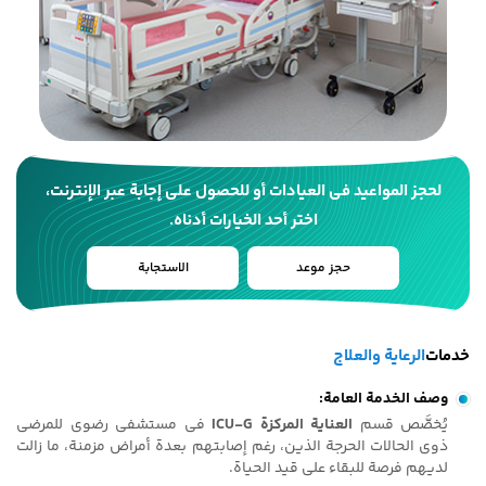
لحجز المواعيد في العيادات أو للحصول على إجابة عبر الإنترنت،
اختر أحد الخيارات أدناه.
حجز موعد
الاستجابة
خدمات
الرعاية والعلاج
وصف الخدمة العامة:
یُخصَّص قسم
العنایة المرکزة ICU‑G
فی مستشفى رضوی للمرضى
ذوی الحالات الحرجة الذین، رغم إصابتهم بعدة أمراض مزمنة، ما زالت
لدیهم فرصة للبقاء على قید الحیاة.