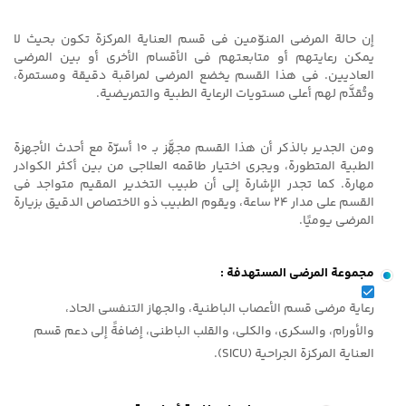
إن حالة المرضى المنوّمین فی قسم العنایة المرکزة تکون بحیث لا
یمکن رعایتهم أو متابعتهم فی الأقسام الأخرى أو بین المرضى
العادیین. فی هذا القسم یخضع المرضى لمراقبة دقیقة ومستمرة،
وتُقدَّم لهم أعلى مستویات الرعایة الطبیة والتمریضیة.
ومن الجدیر بالذکر أن هذا القسم مجهَّز بـ 10 أسرّة مع أحدث الأجهزة
الطبیة المتطورة، ویجری اختیار طاقمه العلاجی من بین أکثر الکوادر
مهارة. کما تجدر الإشارة إلى أن طبیب التخدیر المقیم متواجد فی
القسم على مدار 24 ساعة، ویقوم الطبیب ذو الاختصاص الدقیق بزیارة
المرضى یومیًا.
مجموعة المرضى المستهدفة :
رعایة مرضى قسم الأعصاب الباطنیة، والجهاز التنفسی الحاد،
والأورام، والسکری، والکلى، والقلب الباطنی، إضافةً إلى دعم قسم
العنایة المرکزة الجراحیة (SICU).