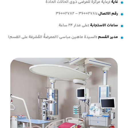
غاية
:
رعایة مرکزة للمرضى ذوی الحالات الحادة
رقم الاتصال
:
36002781 – 36002782
ساعات الاستجابة
:
على مدار 24 ساعة
مدير القسم
:
السیدة ماهین عباسی (الممرضةُ المُشرفة على القسم)