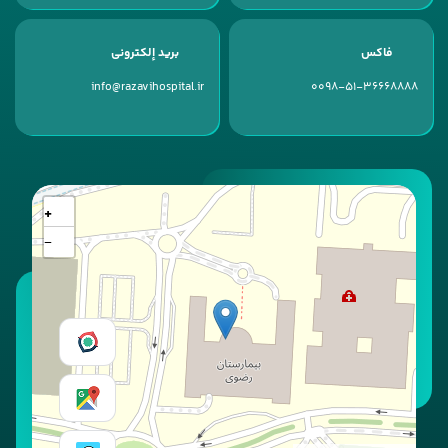
فاكس
بريد إلكتروني
info@razavihospital.ir
0098-51-36668888
+
−