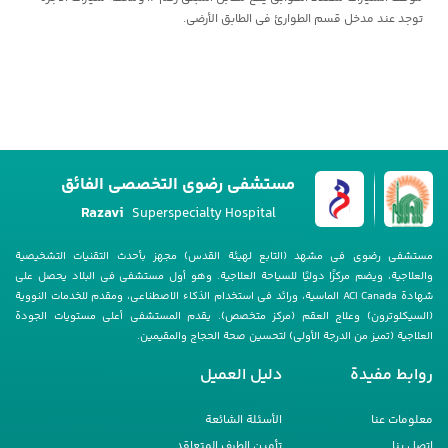
توجد عند مدخل قسم الطوارئ فی الطابق الأرضی.
مستشفى رضوي التخصصي الفائق
Razavi
Superspecialty Hospital
مستشفى رضوی فی مشهد (التابع لهیئة القدس) مجهز بأحدث التقنیات التشخیصیة
والعلاجیة، ویضم مرکزًا دولیًا للسیاحة العلاجیة. وهو أول مستشفى فی البلاد یحصل على
شهادة ACI Canada الماسیة، ورائد فی استخدام الذکاء الاصطناعی، ومقدم للخدمات النوویة
(السیکلوترون) وعلاج العقم (مرکز متخصص). یقدم المستشفى أعلى مستویات الجودة
العلاجیة (تمیز من الدرجة الأولى) لتحسین صحة الحجاج والمقیمین.
روابط مفيدة
دليل العمیل
معلومات عنا
الأسئلة الشائعة
اتصل بنا
تأمین الطرف المتعاقد