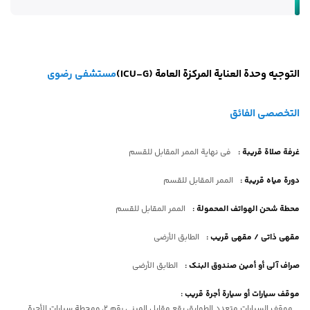
التوجيه وحدة العنایة المرکزة العامة (ICU-G)
مستشفى رضوي
التخصصي الفائق
غرفة صلاة قريبة
:
فی نهایة الممر المقابل للقسم
دورة مياه قريبة
:
الممر المقابل للقسم
محطة شحن الهواتف المحمولة
:
الممر المقابل للقسم
مقهى ذاتي / مقهى قريب
:
الطابق الأرضی
صراف آلي أو أمين صندوق البنك
:
الطابق الأرضی
موقف سيارات أو سيارة أجرة قريب
:
موقف السیارات متعدد الطوابق یقع مقابل المبنى رقم 2، ومحطة سیارات الأجرة