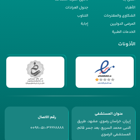
الأطباء
جدول العیادات
الشکاوى والمقترحات
التناوب
المرضى الدولیین
إجابة
الخدمات الطبیة
الأذونات
عنوان المستشفى
رقم الاتصال
إیران، خراسان رضوی، مشهد، طریق
النبی محمد السریع، بعد جسر قائم،
0098-51-36668888
المستشفى الرضوی