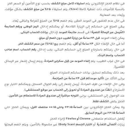
فی نظام الحجز الإلکترونی یتم
استیفاء کامل مبلغ الکشف
بحسب نوع التأمین أو السعر الحر.
بالنسبة للتأمینات ذات تغطیة کاملة
(100%)،
یتم استیفاء
25% من مبلغ الکشف
بشکل مؤقت،
ویُعاد بعد المعاینة.
فی حال عدم الحضور فی الموعد المقرر، یتم خصم
25%
من المبلغ کغرامة والباقی یُعاد.
یبقى المبلغ فی حسابکم إلى الزیارة القادمة، أو یمکنکم إدخال
الرمز الوطنی ورقم المتابعة
(المُرسل عبر الرسالة النصیة)
فی قسم
متابعة الموعد
لإدخال
بیانات الحساب البنکی.
یمکن إلغاء الموعد
قبل 24 ساعة من زیارة الطبیب دون خصم أی مبلغ.
أما فی حال الإلغاء خلال
24 ساعة أو أقل،
یتم خصم
ربع (25%) من سعر الکشف الحر.
فی حال رغبتکم باسترجاع المبلغ إلى حسابکم البنکی، یجب إدخال
رقم الحساب، اسم صاحب
الحساب، واسم البنک.
فی حال غیاب الطبیب، یتم
إلغاء الموعد من قِبَل سکرتیر العیادة،
ویتم إرسال إشعار عبر الرسائل
القصیرة.
بعد ذلک یمکنکم تسجیل بیانات حسابکم لاسترداد المبلغ.
یرجى التأکد من
تأکید موعدکم قبل 24 ساعة من المراجعة.
وفی حال الإلغاء من طرف العیادة، یُرسل إشعار إلى رقم الجوال المسجل ویمکنکم اختیار نوع
الاسترجاع
(نقدًا من صندوق العیادة أو تحویل إلى الحساب عبر موقع المستشفى).
عند الوصول إلى المستشفى، یرجى
التوجه مباشرة إلى صندوق العیادة للاستعلام عن التأمین.
الحجز یخص
الکشف فقط.
ولا یمکن الحجز الإلکترونی بین
الساعة 23:15 وحتى 00:15 منتصف اللیل،
ویمکن الحجز حتى
الساعة 23:15 من الیوم السابق.
یُفضل استخدام متصفحی
Chrome أو Firefox
لإجراء الحجز.
زیارات
أخصائی التغذیة
أو
اختبار الجسم (Body Scan)
غیر مشمولة بالتأمین، ویتم خصم قیمتها