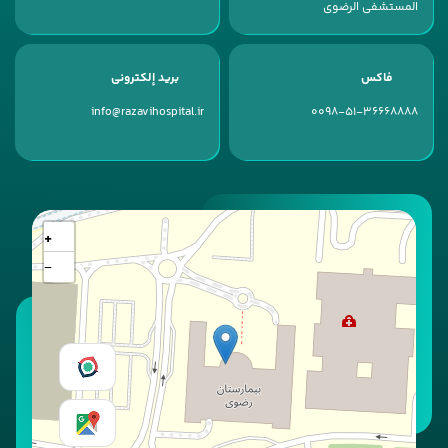
المستشفى الرضوی
فاكس
بريد إلكتروني
info@razavihospital.ir
0098-51-36668888
+
−