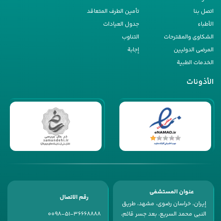
اتصل بنا
تأمین الطرف المتعاقد
الأطباء
جدول العیادات
الشکاوى والمقترحات
التناوب
المرضى الدولیین
إجابة
الخدمات الطبیة
الأذونات
عنوان المستشفى
رقم الاتصال
إیران، خراسان رضوی، مشهد، طریق
النبی محمد السریع، بعد جسر قائم،
0098-51-36668888