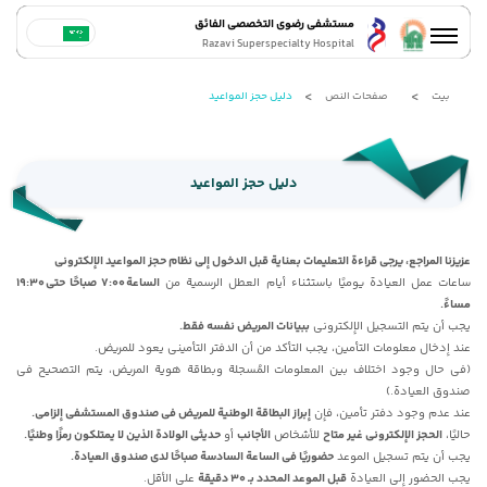
مستشفى رضوي التخصصي الفائق
Razavi Superspecialty Hospital
بيت
صفحات النص
دلیل حجز المواعید
دلیل حجز المواعید
عزیزنا المراجع، یرجى قراءة التعلیمات بعنایة قبل الدخول إلى نظام حجز المواعید الإلکترونی
ساعات عمل العیادة یومیًا باستثناء أیام العطل الرسمیة من
الساعة 7:00 صباحًا حتى 19:30
مساءً.
یجب أن یتم التسجیل الإلکترونی
ببیانات المریض نفسه فقط.
عند إدخال معلومات التأمین، یجب التأکد من أن الدفتر التأمینی یعود للمریض.
(فی حال وجود اختلاف بین المعلومات المُسجلة وبطاقة هویة المریض، یتم التصحیح فی
صندوق العیادة.)
عند عدم وجود دفتر تأمین، فإن
إبراز البطاقة الوطنیة للمریض فی صندوق المستشفى إلزامی.
حالیًا،
الحجز الإلکترونی غیر متاح
للأشخاص
الأجانب
أو
حدیثی الولادة الذین لا یمتلکون رمزًا وطنیًا.
یجب أن یتم تسجیل الموعد
حضوریًا فی الساعة السادسة صباحًا لدى صندوق العیادة.
یجب الحضور إلى العیادة
قبل الموعد المحدد بـ 30 دقیقة
على الأقل.