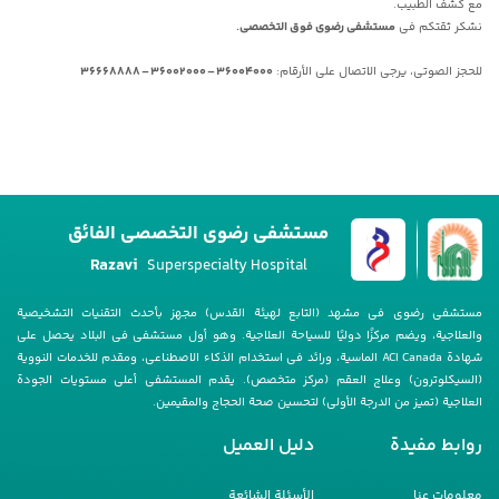
مع کشف الطبیب.
نشکر ثقتکم فی
مستشفى رضوی فوق التخصصی.
للحجز الصوتی، یرجى الاتصال على الأرقام:
36004000 – 36002000 – 36668888
مستشفى رضوي التخصصي الفائق
Razavi
Superspecialty Hospital
مستشفى رضوی فی مشهد (التابع لهیئة القدس) مجهز بأحدث التقنیات التشخیصیة
والعلاجیة، ویضم مرکزًا دولیًا للسیاحة العلاجیة. وهو أول مستشفى فی البلاد یحصل على
شهادة ACI Canada الماسیة، ورائد فی استخدام الذکاء الاصطناعی، ومقدم للخدمات النوویة
(السیکلوترون) وعلاج العقم (مرکز متخصص). یقدم المستشفى أعلى مستویات الجودة
العلاجیة (تمیز من الدرجة الأولى) لتحسین صحة الحجاج والمقیمین.
روابط مفيدة
دليل العمیل
معلومات عنا
الأسئلة الشائعة