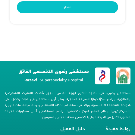
منظر
مستشفى رضوي التخصصي الفائق
Razavi
Superspecialty Hospital
مستشفى رضوی فی مشهد (التابع لهیئة القدس) مجهز بأحدث التقنیات التشخیصیة
والعلاجیة، ویضم مرکزًا دولیًا للسیاحة العلاجیة. وهو أول مستشفى فی البلاد یحصل على
شهادة ACI Canada الماسیة، ورائد فی استخدام الذکاء الاصطناعی، ومقدم للخدمات النوویة
(السیکلوترون) وعلاج العقم (مرکز متخصص). یقدم المستشفى أعلى مستویات الجودة
العلاجیة (تمیز من الدرجة الأولى) لتحسین صحة الحجاج والمقیمین.
روابط مفيدة
دليل العمیل