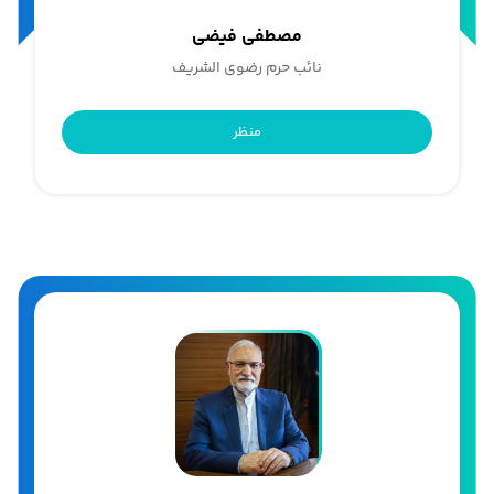
مصطفى فیضی
نائب حرم رضوی الشریف
منظر