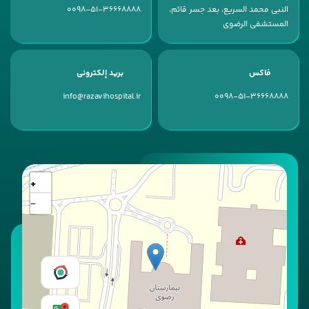
النبی محمد السریع، بعد جسر قائم،
0098-51-36668888
المستشفى الرضوی
فاكس
بريد إلكتروني
info@razavihospital.ir
0098-51-36668888
+
−