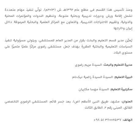
ومنذ تأسیس هذا القسم فی مطلع عام 1392هـ ش (2013م)، تولّى تنفیذ مهام متعددة
تشمل إقامة ورش ودورات تدریبیة وبحثیة متنوعة، وتنظیم الندوات والمؤتمرات المحلیة
والدولیة، وتقییم الاحتیاجات التدریبیة، والتعاون مع المراکز العلمیة والبحثیة المرموقة داخل
إیران وخارجها.
یُعیَّن مدیر قسم التعلیم والبحث بقرار من المدیر العام للمستشفى، ویتولى مسؤولیة تنفیذ
السیاسات التعلیمیة والبحثیة المقررة بهدف جعل مستشفى رضوی مرکزًا علمیًا متمیزًا على
مستوى البلاد.
مدیرة التعلیم والبحث:
السیدة مریم رضوی
خبیرة التعلیم:
السیدة السیدة راضیة نیک‌نام
سکرتیرة التعلیم:
السیدة مهسا مکاریان
العنوان:
مشهد، طریق النبی الأعظم (ص)، بعد جسر قائم، المستشفى الرضوی التخصصی
الفائق، المبنى رقم 2، الطابق الثالث
الهاتف:
‎+98 51 36002537