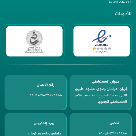
الخدمات الطبیة
الأذونات
عنوان المستشفى
رقم الاتصال
إیران، خراسان رضوی، مشهد، طریق
النبی محمد السریع، بعد جسر قائم،
0098-51-36668888
المستشفى الرضوی
فاكس
بريد إلكتروني
info@razavihospital.ir
0098-51-36668888