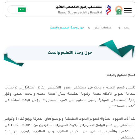
مستشفى رضوي التخصصي الفائق
Razavi Superspecialty Hospital
بيت
صفحات النص
حول وحدة التعلیم والبحث
حول وحدة التعلیم والبحث
قسم التعلیم والبحث
تأسس قسم التعلیم والبحث فی مستشفى رضوی التخصصی الفائق استنادًا إلى توجیهات
سماحة المتولی الأعظم للعتبة الرضویة المقدسة بشأن أهمیة التعلیم والبحث العلمی، وقرار
إدارة المستشفى الموقرة بتعزیز التعلیم على جمیع المستویات وجعل البحث أساسًا فی
أنشطة المستشفى.
لقد أدّت الجهود المبذولة لتطویر البحوث التطبیقیة وتوسیع آفاق المعرفة ورفع کفاءة وکوادر
المستشفى إلى دعم البرامج التعلیمیة والبحوث السریریة، مستفیدین من الطاقات الکامنة فی
المستشفى والأطباء والعاملین من الکوادر العلاجیة وغیر العلاجیة، بتوجیه من إدارة
المستشفى.