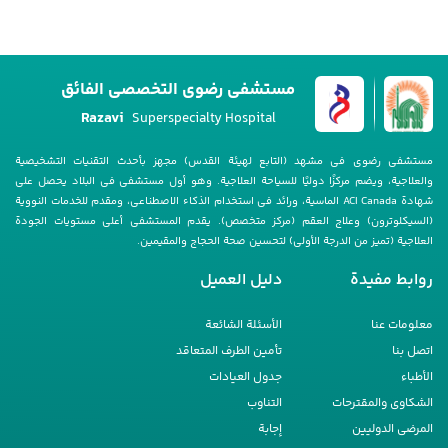
مستشفى رضوي التخصصي الفائق
Razavi
Superspecialty Hospital
مستشفى رضوی فی مشهد (التابع لهیئة القدس) مجهز بأحدث التقنیات التشخیصیة
والعلاجیة، ویضم مرکزًا دولیًا للسیاحة العلاجیة. وهو أول مستشفى فی البلاد یحصل على
شهادة ACI Canada الماسیة، ورائد فی استخدام الذکاء الاصطناعی، ومقدم للخدمات النوویة
(السیکلوترون) وعلاج العقم (مرکز متخصص). یقدم المستشفى أعلى مستویات الجودة
العلاجیة (تمیز من الدرجة الأولى) لتحسین صحة الحجاج والمقیمین.
روابط مفيدة
دليل العمیل
معلومات عنا
الأسئلة الشائعة
اتصل بنا
تأمین الطرف المتعاقد
الأطباء
جدول العیادات
الشکاوى والمقترحات
التناوب
المرضى الدولیین
إجابة