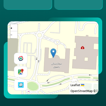
+
−
Leaflet
© OpenStreetMap
|