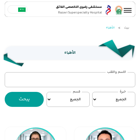
مستشفى رضوي التخصصي الفائق
Razavi Superspecialty Hospital
بيت
الأطباء
الأطباء
الاسم واللقب
خبرة
قسم
يبحث