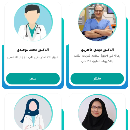
الدکتور مهدی طاهرپور
الدکتور محمد توحیدی
زمالة فی أجهزة تنظیم ضربات القلب
فوق التخصص فی طب الجهاز التنفسی
والکهرباء القلبیة التدخلیة
منظر
منظر