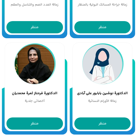
زمالة جراحة المسالک البولیة بالمنظار
زمالة الغدد الصم والتناسل والعقم
منظر
منظر
الدکتورة نوشین بابابور علی آبادی
الدکتورة فرحناز ثمرة محمدیان
زمالة الأورام النسائیة
أخصائی جلدیة
منظر
منظر