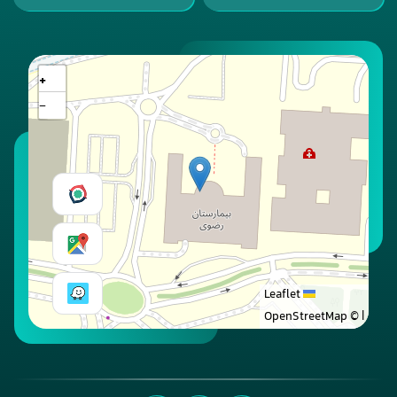
+
−
Leaflet
© OpenStreetMap
|