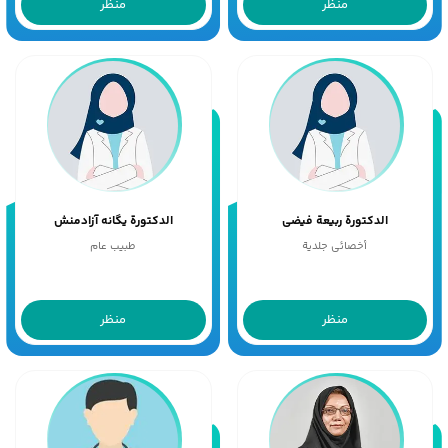
منظر
منظر
الدکتورة ربیعة فیضی
الدکتورة یگانه آزادمنش
أخصائی جلدیة
طبیب عام
منظر
منظر