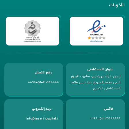
الأذونات
عنوان المستشفى
رقم الاتصال
إیران، خراسان رضوی، مشهد، طریق
النبی محمد السریع، بعد جسر قائم،
0098-51-36668888
المستشفى الرضوی
فاكس
بريد إلكتروني
info@razavihospital.ir
0098-51-36668888