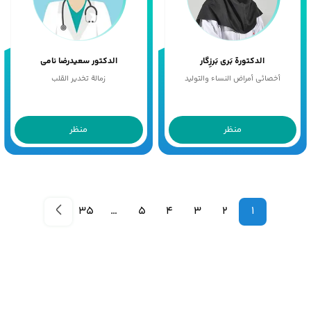
الدکتورة بَری بَرزِگار
الدکتور سعیدرضا نامی
أخصائی أمراض النساء والتولید
زمالة تخدیر القلب
منظر
منظر
35
…
5
4
3
2
1