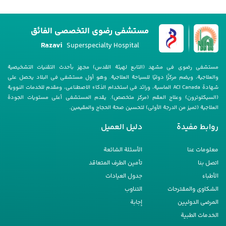
مستشفى رضوي التخصصي الفائق
Razavi
Superspecialty Hospital
مستشفى رضوی فی مشهد (التابع لهیئة القدس) مجهز بأحدث التقنیات التشخیصیة
والعلاجیة، ویضم مرکزًا دولیًا للسیاحة العلاجیة. وهو أول مستشفى فی البلاد یحصل على
شهادة ACI Canada الماسیة، ورائد فی استخدام الذکاء الاصطناعی، ومقدم للخدمات النوویة
(السیکلوترون) وعلاج العقم (مرکز متخصص). یقدم المستشفى أعلى مستویات الجودة
العلاجیة (تمیز من الدرجة الأولى) لتحسین صحة الحجاج والمقیمین.
روابط مفيدة
دليل العمیل
معلومات عنا
الأسئلة الشائعة
اتصل بنا
تأمین الطرف المتعاقد
الأطباء
جدول العیادات
الشکاوى والمقترحات
التناوب
المرضى الدولیین
إجابة
الخدمات الطبیة