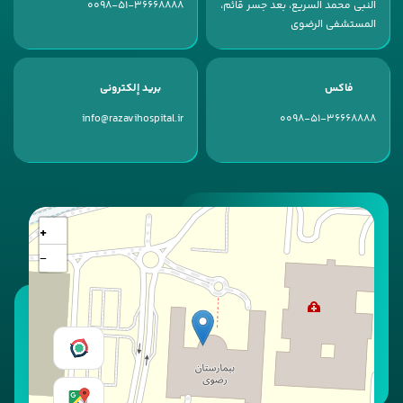
النبی محمد السریع، بعد جسر قائم،
0098-51-36668888
المستشفى الرضوی
فاكس
بريد إلكتروني
info@razavihospital.ir
0098-51-36668888
+
−