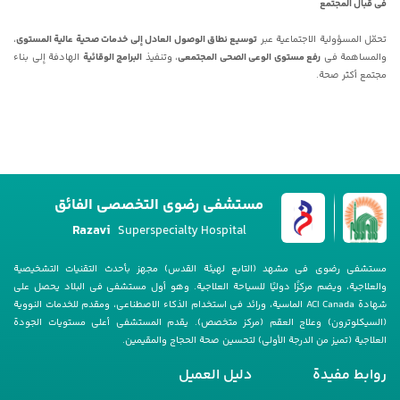
فی قبال المجتمع
تحمّل المسؤولیة الاجتماعیة عبر
توسیع نطاق الوصول العادل إلى خدمات صحیة عالیة المستوى
،
والمساهمة فی
رفع مستوى الوعی الصحی المجتمعی
، وتنفیذ
البرامج الوقائیة
الهادفة إلى بناء
مجتمع أکثر صحة.
مستشفى رضوي التخصصي الفائق
Razavi
Superspecialty Hospital
مستشفى رضوی فی مشهد (التابع لهیئة القدس) مجهز بأحدث التقنیات التشخیصیة
والعلاجیة، ویضم مرکزًا دولیًا للسیاحة العلاجیة. وهو أول مستشفى فی البلاد یحصل على
شهادة ACI Canada الماسیة، ورائد فی استخدام الذکاء الاصطناعی، ومقدم للخدمات النوویة
(السیکلوترون) وعلاج العقم (مرکز متخصص). یقدم المستشفى أعلى مستویات الجودة
العلاجیة (تمیز من الدرجة الأولى) لتحسین صحة الحجاج والمقیمین.
روابط مفيدة
دليل العمیل