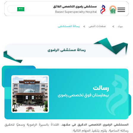
مستشفى رضوي التخصصي الفائق
Razavi Superspecialty Hospital
بيت
صفحات النص
رسالة المستشفى
رسالة مستشفى الرضوی
المستشفى الرضوی التخصصی الدقیق فی مشهد
، اقتداءً بالسیرة الرضویة وسعیًا لتحقیق
رسالته السامیة، یلتزم بتنفیذ المهام التالیة: