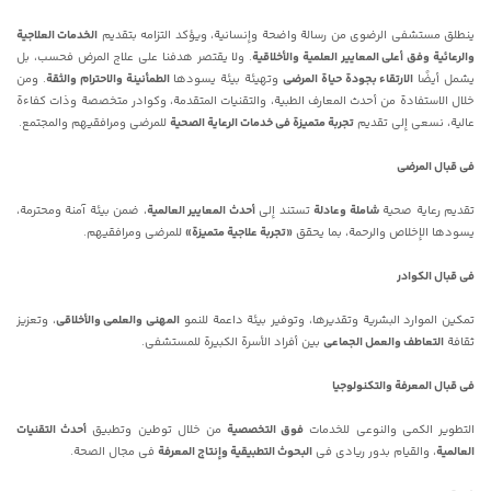
ینطلق مستشفى الرضوی من رسالة واضحة وإنسانیة، ویؤکد التزامه بتقدیم
الخدمات العلاجیة
والرعائیة وفق أعلى المعاییر العلمیة والأخلاقیة
. ولا یقتصر هدفنا على علاج المرض فحسب، بل
یشمل أیضًا
الارتقاء بجودة حیاة المرضى
وتهیئة بیئة یسودها
الطمأنینة والاحترام والثقة
. ومن
خلال الاستفادة من أحدث المعارف الطبیة، والتقنیات المتقدمة، وکوادر متخصصة وذات کفاءة
عالیة، نسعى إلى تقدیم
تجربة متمیزة فی خدمات الرعایة الصحیة
للمرضى ومرافقیهم والمجتمع.
فی قبال المرضى
تقدیم رعایة صحیة
شاملة وعادلة
تستند إلى
أحدث المعاییر العالمیة
، ضمن بیئة آمنة ومحترمة،
یسودها الإخلاص والرحمة، بما یحقق
«تجربة علاجیة متمیزة»
للمرضى ومرافقیهم.
فی قبال الکوادر
تمکین الموارد البشریة وتقدیرها، وتوفیر بیئة داعمة للنمو
المهنی والعلمی والأخلاقی
، وتعزیز
ثقافة
التعاطف والعمل الجماعی
بین أفراد الأسرة الکبیرة للمستشفى.
فی قبال المعرفة والتکنولوجیا
التطویر الکمی والنوعی للخدمات
فوق التخصصیة
من خلال توطین وتطبیق
أحدث التقنیات
العالمیة
، والقیام بدور ریادی فی
البحوث التطبیقیة وإنتاج المعرفة
فی مجال الصحة.